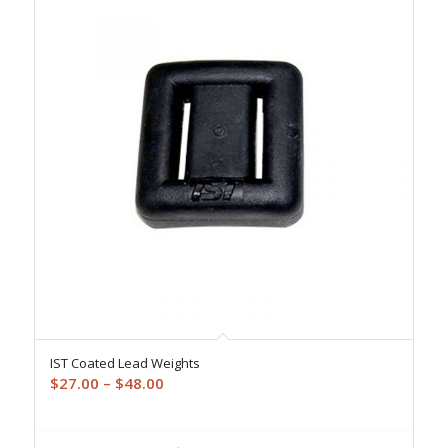
IST Coated Lead Weights
Price
$
27.00
–
$
48.00
range:
$27.00