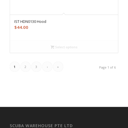
IST HDN0130 Hood
$
44.00
Select options
1
2
3
›
»
Page 1 of 6
SCUBA WAREHOUSE PTE LTD