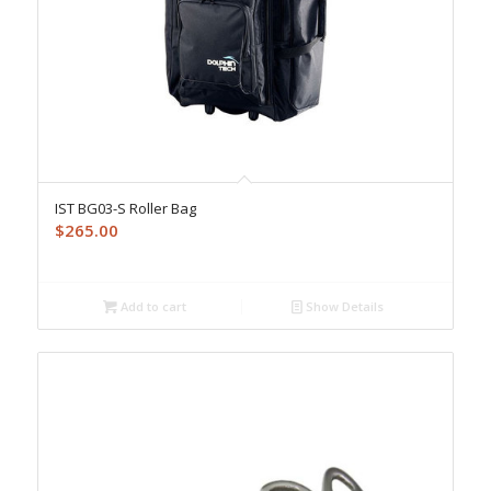
IST BG03-S Roller Bag
$
265.00
Add to cart
Show Details