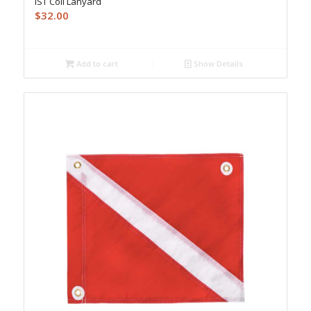
IST Coil Lanyard
$
32.00
Add to cart
Show Details