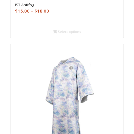
IST Antifog
Price
$
15.00
–
$
18.00
range:
$15.00
through
Select options
$18.00